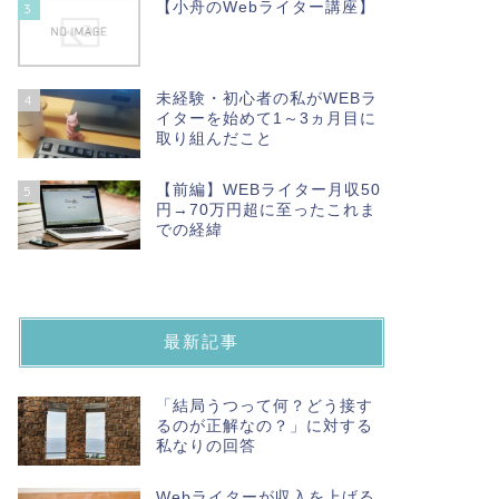
【小舟のWebライター講座】
3
未経験・初心者の私がWEBラ
4
イターを始めて1～3ヵ月目に
取り組んだこと
【前編】WEBライター月収50
5
円→70万円超に至ったこれま
での経緯
最新記事
「結局うつって何？どう接す
るのが正解なの？」に対する
私なりの回答
Webライターが収入を上げる