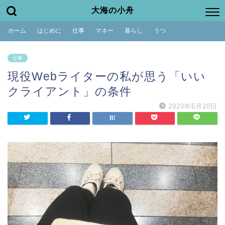
大海の小舟
ホーム
はじめに
仕事
マネー
暮らし
うつ
仕事
現役Webライターの私が思う「いい
クライアント」の条件
2020年6月20日