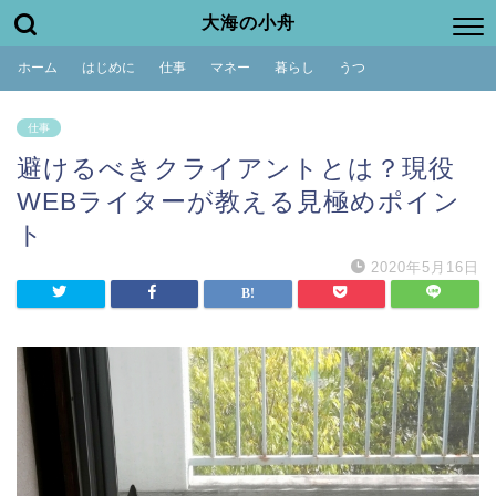
大海の小舟
ホーム
はじめに
仕事
マネー
暮らし
うつ
仕事
避けるべきクライアントとは？現役
WEBライターが教える見極めポイン
ト
2020年5月16日