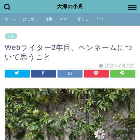
大海の小舟
ホーム
はじめに
仕事
マネー
暮らし
うつ
仕事
Webライター2年目、ペンネームにつ
いて思うこと
2020年6月30日