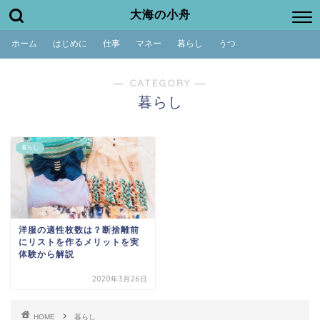
大海の小舟
ホーム
はじめに
仕事
マネー
暮らし
うつ
― CATEGORY ―
暮らし
暮らし
洋服の適性枚数は？断捨離前
にリストを作るメリットを実
体験から解説
2020年3月26日
HOME
暮らし