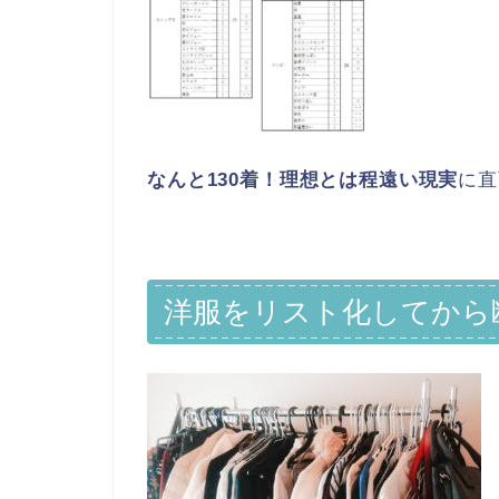
なんと130着！理想とは程遠い現実
に直
洋服をリスト化してから