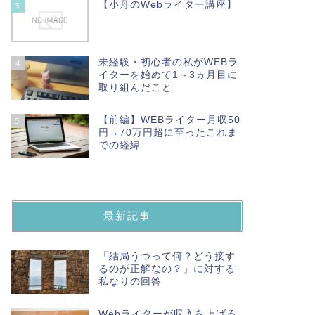
【小舟のWebライター講座】
3
未経験・初心者の私がWEBラ
4
イターを始めて1～3ヵ月目に
取り組んだこと
【前編】WEBライター月収50
5
円→70万円超に至ったこれま
での経緯
最新記事
「結局うつって何？どう接す
るのが正解なの？」に対する
私なりの回答
Webライターが収入を上げる