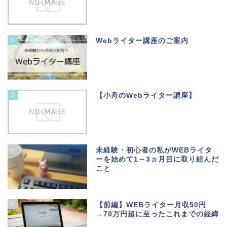
2
Webライター講座のご案内
3
【小舟のWebライター講座】
4
未経験・初心者の私がWEBライタ
ーを始めて1～3ヵ月目に取り組んだ
こと
5
【前編】WEBライター月収50円
→70万円超に至ったこれまでの経緯