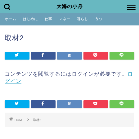
大海の小舟
ホーム
はじめに
仕事
マネー
暮らし
うつ
取材2.
コンテンツを閲覧するにはログインが必要です。
ロ
グイン
HOME
取材2.