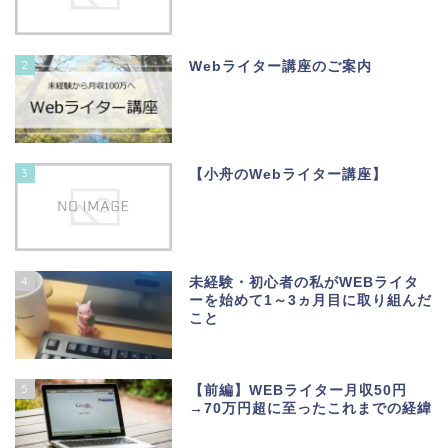
2
Webライター講座のご案内
3
【小舟のWebライター講座】
4
未経験・初心者の私がWEBライタ
ーを始めて1～3ヵ月目に取り組んだ
こと
5
【前編】WEBライター月収50円
→70万円超に至ったこれまでの経緯