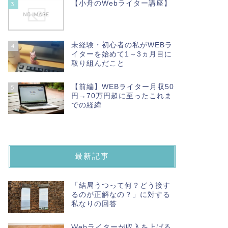
【小舟のWebライター講座】
3
未経験・初心者の私がWEBラ
4
イターを始めて1～3ヵ月目に
取り組んだこと
【前編】WEBライター月収50
5
円→70万円超に至ったこれま
での経緯
最新記事
「結局うつって何？どう接す
るのが正解なの？」に対する
私なりの回答
Webライターが収入を上げる