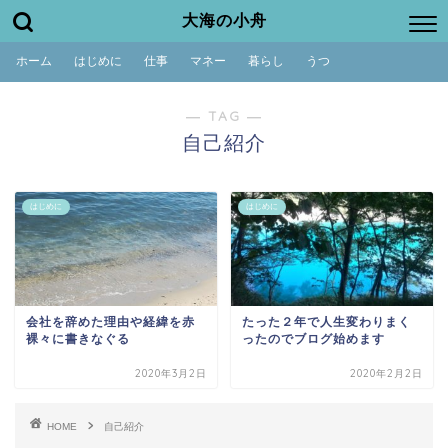
大海の小舟
ホーム
はじめに
仕事
マネー
暮らし
うつ
― TAG ―
自己紹介
はじめに
はじめに
会社を辞めた理由や経緯を赤
たった２年で人生変わりまく
裸々に書きなぐる
ったのでブログ始めます
2020年3月2日
2020年2月2日
HOME
自己紹介