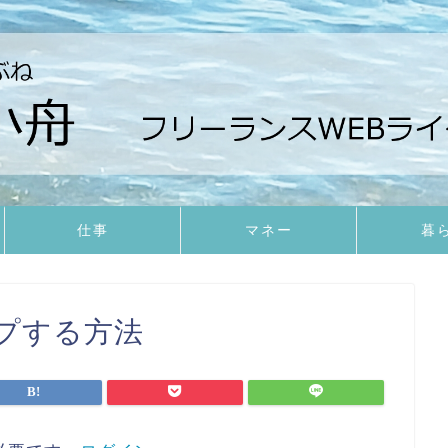
仕事
マネー
暮
プする方法