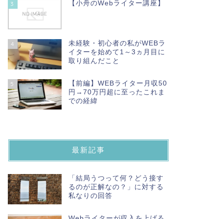
【小舟のWebライター講座】
3
未経験・初心者の私がWEBラ
4
イターを始めて1～3ヵ月目に
取り組んだこと
【前編】WEBライター月収50
5
円→70万円超に至ったこれま
での経緯
最新記事
「結局うつって何？どう接す
るのが正解なの？」に対する
私なりの回答
Webライターが収入を上げる