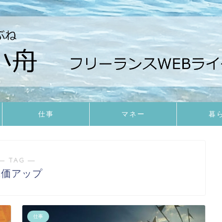
仕事
マネー
暮
― TAG ―
単価アップ
仕事