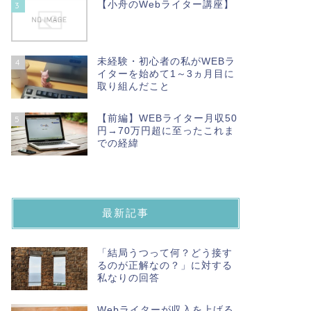
【小舟のWebライター講座】
3
未経験・初心者の私がWEBラ
4
イターを始めて1～3ヵ月目に
取り組んだこと
【前編】WEBライター月収50
5
円→70万円超に至ったこれま
での経緯
最新記事
「結局うつって何？どう接す
るのが正解なの？」に対する
私なりの回答
Webライターが収入を上げる