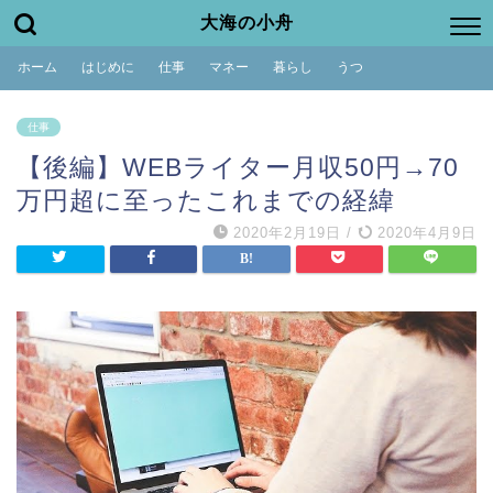
大海の小舟
ホーム
はじめに
仕事
マネー
暮らし
うつ
仕事
【後編】WEBライター月収50円→70
万円超に至ったこれまでの経緯
2020年2月19日
/
2020年4月9日