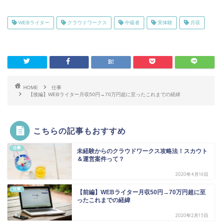
WEBライター
クラウドワークス
中級者
実体験
月収
HOME
仕事
【後編】WEBライター月収50円→70万円超に至ったこれまでの経緯
こちらの記事もおすすめ
仕事
未経験からのクラウドワークス攻略法！スカウト
＆運営案件って？
2020年4月16日
仕事
【前編】WEBライター月収50円→70万円超に至
ったこれまでの経緯
2020年2月15日