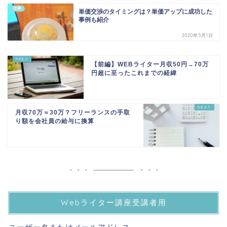
仕事
単価交渉のタイミングは？単価アップに成功した
事例も紹介
2020年5月1日
【前編】WEBライター月収50円→70万
円超に至ったこれまでの経緯
月収70万＝30万？フリーランスの手取
り額を会社員の給与に換算
Webライター講座受講者用